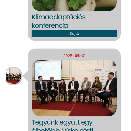
Klímaadaptációs
konferencia
Sajtó
2025-
05
-01
Tegyünk együtt egy
élhetőbb Miskolcért!