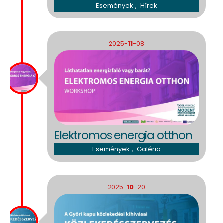
Események
,
Hírek
2025-
11
-08
Elektromos energia otthon
Események
,
Galéria
2025-
10
-20