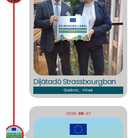
Díjátadó Strassbourgban
Galéria
,
Hírek
2025-
05
-07