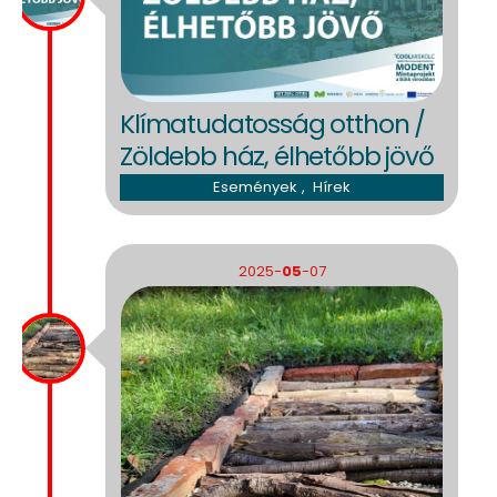
Klímatudatosság otthon /
Zöldebb ház, élhetőbb jövő
Események
,
Hírek
2025-
05
-07