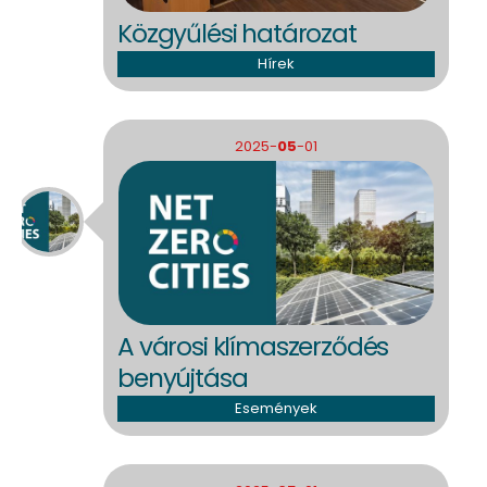
Közgyűlési határozat
Hírek
2025-
05
-01
A városi klímaszerződés
benyújtása
Események