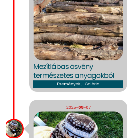
Mezítlábas ösvény
természetes anyagokból
Események
,
Galéria
2025-
05
-07