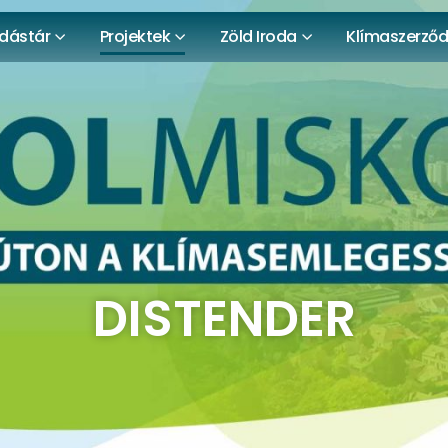
dástár
Projektek
Zöld Iroda
Klímaszerző
DISTENDER