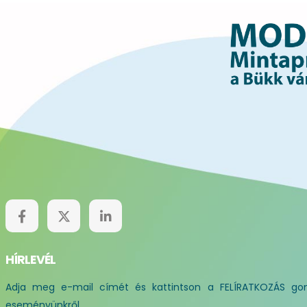
HÍRLEVÉL
Adja meg e-mail címét és kattintson a FELÍRATKOZÁS gom
eseményünkről