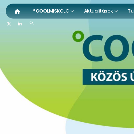
°COOL
MISKOLC
Aktualitások
Tu