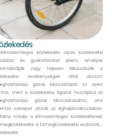
özlekedés
klímasemleges közlekedés olyan közlekedési
dokat és gyakorlatokat jelent, amelyek
nimalizálják vagy teljesen kiküszöbölik a
özlekedési tevékenységek által okozott
egházhatású gázok kibocsátását. Ez azért
ntos, mert a közlekedési ágazat hozzájárul az
vegházhatású gázok kibocsátásához, ami
lentős szerepet játszik az éghajlatváltozásban.
hány módja a klímasemleges közlekedésnek:
megközlekedés: A tömegközlekedési eszközök,…
zlekedés