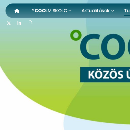
°COOL
MISKOLC
Aktualitások
Tu