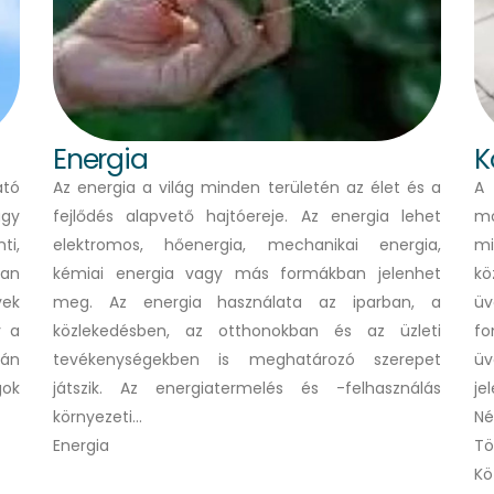
Energia
K
ató
Az energia a világ minden területén az élet és a
A 
agy
fejlődés alapvető hajtóereje. Az energia lehet
mó
ti,
elektromos, hőenergia, mechanikai energia,
mi
yan
kémiai energia vagy más formákban jelenhet
k
ek
meg. Az energia használata az iparban, a
üv
y a
közlekedésben, az otthonokban és az üzleti
fo
rán
tevékenységekben is meghatározó szerepet
ü
gok
játszik. Az energiatermelés és -felhasználás
je
környezeti…
Né
Energia
Tö
Kö