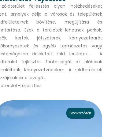
zöldterület fejlesztés olyan intézkedéseket
lent, amelyek célja a városok és települések
ldfelületeinek bővítése, megújítása és
nntartása. Ezek a területek lehetnek parkok,
dők, kertek, játszóterek, környezetbarát
kókörnyezetek és egyéb természetes vagy
sterségesen kialakított zöld területek. A
ldterület fejlesztés fontosságát az alábbiak
emléltetik: Környezetvédelem: A zöldterületek
zzájárulnak a levegő…
ldterület-fejlesztés
Szakszótár