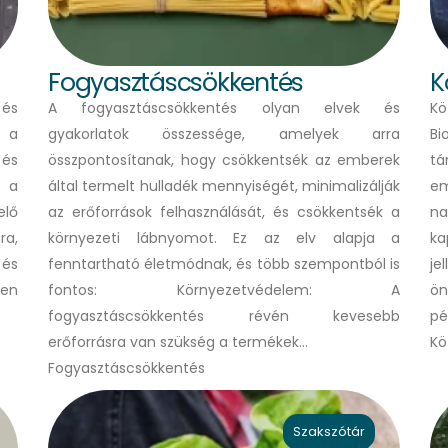
Fogyasztáscsökkentés
K
 és
A fogyasztáscsökkentés olyan elvek és
Kö
 a
gyakorlatok összessége, amelyek arra
Bi
 és
összpontosítanak, hogy csökkentsék az emberek
tá
k a
által termelt hulladék mennyiségét, minimalizálják
em
elő
az erőforrások felhasználását, és csökkentsék a
na
ra,
környezeti lábnyomot. Ez az elv alapja a
ka
 és
fenntartható életmódnak, és több szempontból is
je
en
fontos: Környezetvédelem: A
ön
fogyasztáscsökkentés révén kevesebb
pé
erőforrásra van szükség a termékek…
Kö
Fogyasztáscsökkentés
Szakszótár