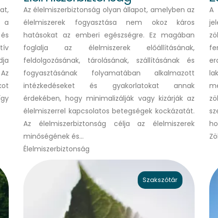
at,
Az élelmiszerbiztonság olyan állapot, amelyben az
A 
a a
élelmiszerek fogyasztása nem okoz káros
je
 és
hatásokat az emberi egészségre. Ez magában
zö
tív
foglalja az élelmiszerek előállításának,
fe
dja
feldolgozásának, tárolásának, szállításának és
er
 Az
fogyasztásának folyamatában alkalmazott
la
kot
intézkedéseket és gyakorlatokat annak
me
így
érdekében, hogy minimalizálják vagy kizárják az
zö
élelmiszerrel kapcsolatos betegségek kockázatát.
sz
Az élelmiszerbiztonság célja az élelmiszerek
ho
minőségének és…
Zö
Élelmiszerbiztonság
Szakszótár