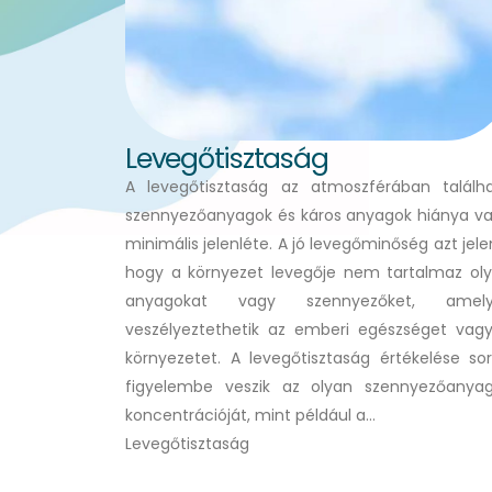
Levegőtisztaság
A levegőtisztaság az atmoszférában találh
szennyezőanyagok és káros anyagok hiánya v
minimális jelenléte. A jó levegőminőség azt jelen
hogy a környezet levegője nem tartalmaz ol
anyagokat vagy szennyezőket, amely
veszélyeztethetik az emberi egészséget vag
környezetet. A levegőtisztaság értékelése so
figyelembe veszik az olyan szennyezőanya
koncentrációját, mint például a…
Levegőtisztaság