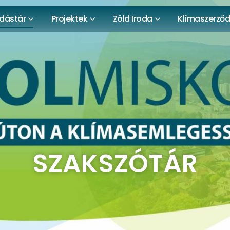
dástár
Projektek
Zöld Iroda
Klímaszerző
SZAKSZÓTÁR