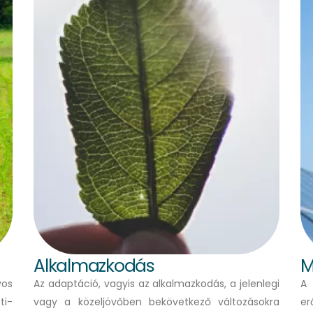
Alkalmazkodás
M
yos
Az adaptáció, vagyis az alkalmazkodás, a jelenlegi
A 
ti-
vagy a közeljövőben bekövetkező változásokra
er