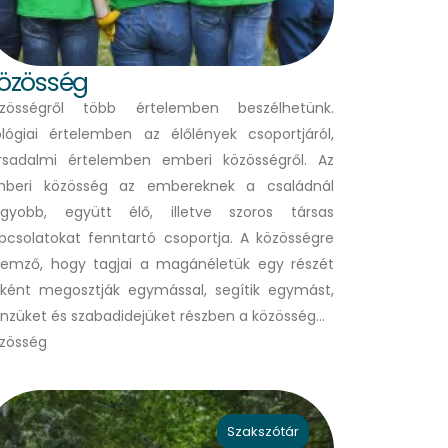
özösség
zösségről több értelemben beszélhetünk.
ológiai értelemben az élőlények csoportjáról,
rsadalmi értelemben emberi közösségről. Az
beri közösség az embereknek a családnál
gyobb, együtt élő, illetve szoros társas
pcsolatokat fenntartó csoportja. A közösségre
llemző, hogy tagjai a magánéletük egy részét
ként megosztják egymással, segítik egymást,
nzüket és szabadidejüket részben a közösség…
zösség
Szakszótár