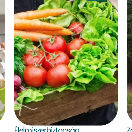
Élelmiszerbiztonság
Z