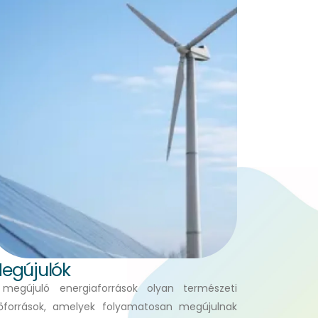
egújulók
megújuló energiaforrások olyan természeti
őforrások, amelyek folyamatosan megújulnak