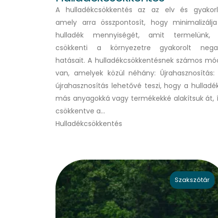
A hulladékcsökkentés az az elv és gyakorl
amely arra összpontosít, hogy minimalizálj
hulladék mennyiségét, amit termelünk,
csökkenti a környezetre gyakorolt ​​nega
hatásait. A hulladékcsökkentésnek számos mó
van, amelyek közül néhány: Újrahasznosítás:
újrahasznosítás lehetővé teszi, hogy a hulladé
más anyagokká vagy termékekké alakítsuk át, 
csökkentve a…
Hulladékcsökkentés
Szakszótár