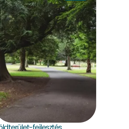
öldterület-fejlesztés