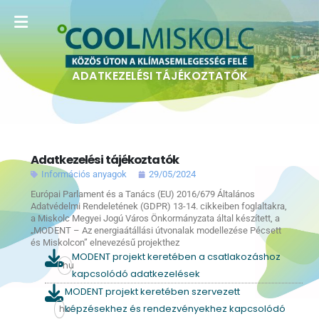
ADATKEZELÉSI TÁJÉKOZTATÓK
Adatkezelési tájékoztatók
Információs anyagok
29/05/2024
Európai Parlament és a Tanács (EU) 2016/679 Általános
Adatvédelmi Rendeletének (GDPR) 13-14. cikkeiben foglaltakra,
a Miskolc Megyei Jogú Város Önkormányzata által készített, a
„MODENT – Az energiaátállási útvonalak modellezése Pécsett
és Miskolcon” elnevezésű projekthez
MODENT projekt keretében a csatlakozáshoz
hu
kapcsolódó adatkezelések
MODENT projekt keretében szervezett
képzésekhez és rendezvényekhez kapcsolódó
hu